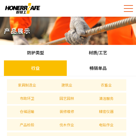
产品展示
防护类型
材质/工艺
行业
畅销单品
家具制造业
建筑业
农畜业
市政环卫
园艺园林
清洁服务
仓储运输
装修维修
精密仪器
产品检验
伐木作业
电钻作业