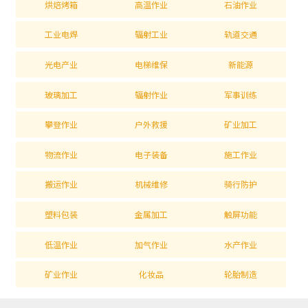
烘焙烤箱
高温作业
石油作业
工业电焊
辐射工业
轨道交通
光电产业
电梯维保
新能源
玻璃加工
辐射作业
军事训练
攀登作业
户外救援
矿业加工
物流作业
电子装备
施工作业
搬运作业
机械维修
骑行防护
塑料包装
金属加工
触屏功能
低温作业
加气作业
水产作业
矿业作业
化妆品
轮胎制造