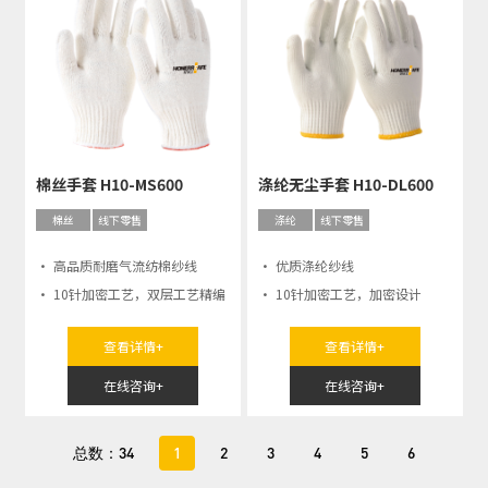
棉丝手套 H10-MS600
涤纶无尘手套 H10-DL600
棉丝
线下零售
涤纶
线下零售
· 高品质耐磨气流纺棉纱线
· 优质涤纶纱线
· 10针加密工艺，双层工艺精编
· 10针加密工艺，加密设计
查看详情+
查看详情+
在线咨询+
在线咨询+
总数：34
1
2
3
4
5
6