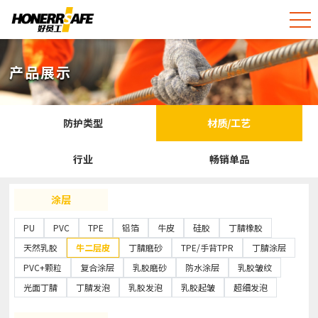
产品展示
防护类型
材质/工艺
行业
畅销单品
涂层
PU
PVC
TPE
铝箔
牛皮
硅胶
丁腈橡胶
天然乳胶
牛二层皮
丁腈磨砂
TPE/手背TPR
丁腈涂层
PVC+颗粒
复合涂层
乳胶磨砂
防水涂层
乳胶皱纹
光面丁腈
丁腈发泡
乳胶发泡
乳胶起皱
超细发泡