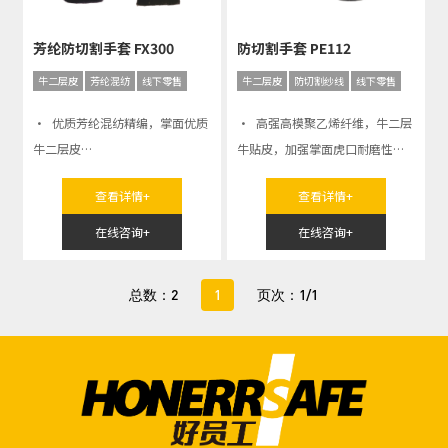
芳纶防切割手套 FX300
防切割手套 PE112
牛二层皮
芳纶混纺
线下零售
牛二层皮
防切割纱线
线下零售
· 优质芳纶混纺精编，掌面优质
· 高强高模聚乙烯纤维，牛二层
牛二层皮
牛贴皮，加强掌面虎口耐磨性
· 虎口指尖加强，芳纶双峰线缝
· 避免或减少手部危害，长时间
查看详情+
查看详情+
制
佩戴无疲劳感
在线咨询+
在线咨询+
总数：2
1
页次：1/1