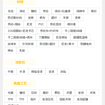
纱线
毛纺
涤纶
腈纶
芳纶
涤纶+石墨烯
纯棉布
棉纱
防切割纱线
全棉
帆布
超纤
羊皮
涤棉
芳纶+钢丝
尼龙
PVC
芳纶混纺
碳纤维
316纯钢丝+尼龙手芯
芳纶布+针织布
牛二层皮AB级
牛二层皮AB级+帆布
丁腈橡胶
尼龙碳丝
超细低温棉
丝绒布
开司米绒
防切割+超纤
尼龙+莱卡
防静电布
棉丝
乳胶
浸胶位
平板
半浸
拇指全浸
全浸
涂指
表面工艺
光面
皱纹
压纹
磨砂
颗粒
点塑
发泡
点珠
TPR
TPE
贴片
发泡压花
硅胶点珠
发泡起皱