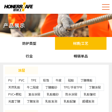
产品展示
防护类型
材质/工艺
行业
畅销单品
涂层
PU
PVC
TPE
铝箔
牛皮
硅胶
丁腈橡胶
天然乳胶
牛二层皮
丁腈磨砂
TPE/手背TPR
丁腈涂层
PVC+颗粒
复合涂层
乳胶磨砂
防水涂层
乳胶皱纹
光面丁腈
丁腈发泡
乳胶发泡
乳胶起皱
超细发泡