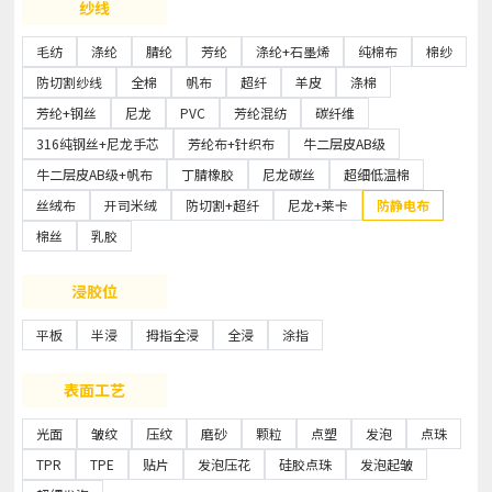
纱线
毛纺
涤纶
腈纶
芳纶
涤纶+石墨烯
纯棉布
棉纱
防切割纱线
全棉
帆布
超纤
羊皮
涤棉
芳纶+钢丝
尼龙
PVC
芳纶混纺
碳纤维
316纯钢丝+尼龙手芯
芳纶布+针织布
牛二层皮AB级
牛二层皮AB级+帆布
丁腈橡胶
尼龙碳丝
超细低温棉
丝绒布
开司米绒
防切割+超纤
尼龙+莱卡
防静电布
棉丝
乳胶
浸胶位
平板
半浸
拇指全浸
全浸
涂指
表面工艺
光面
皱纹
压纹
磨砂
颗粒
点塑
发泡
点珠
TPR
TPE
贴片
发泡压花
硅胶点珠
发泡起皱